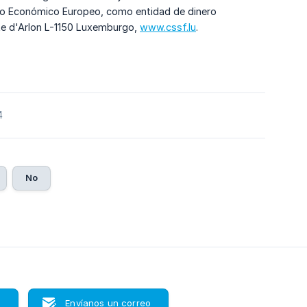
cio Económico Europeo, como entidad de dinero
ute d'Arlon L-1150 Luxemburgo,
www.cssf.lu
.
4
No
s
Envíanos un correo