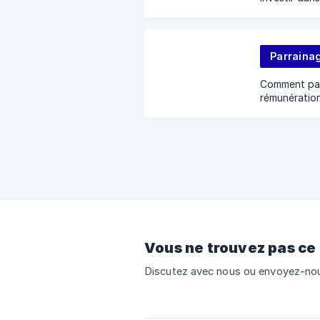
par le biais 
Fiscalité, f
Parraina
Comment parr
rémunération
trouver mon
inviter un fi
parrainage
Vous ne trouvez pas ce
Discutez avec nous ou envoyez-nou