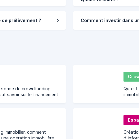
 de prélèvement ?
Comment investir dans un
Crow
ateforme de crowdfunding
Qu'est 
Tout savoir sur le financement
immobil
dans l'immobilier, la sélection
perfor
ns, l'investissement
promoti
risques
Espa
g immobilier, comment
Créatio
s une opération immobilière
d'infor