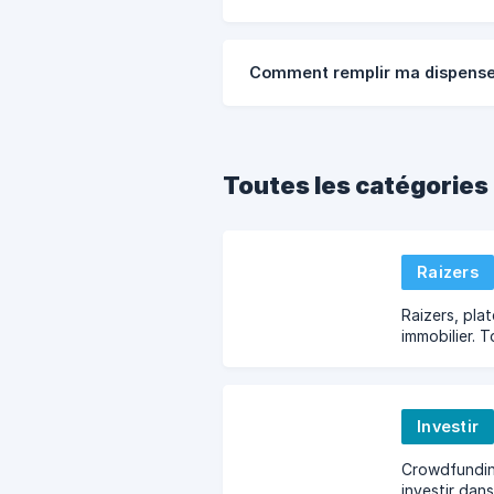
Comment remplir ma dispense
Toutes les catégories
Raizers
Raizers, pl
immobilier. 
participatif 
les opératio
Investir
Crowdfundin
investir dan