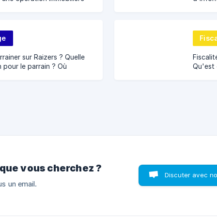
d'un emprunt obligataire ?
investi
onctionnement, performance.
ge
Fisca
ainer sur Raizers ? Quelle
Fiscali
 pour le parrain ? Où
Qu'est 
 code parrain ? Comment
charger
lleul à investir? Règlement
Qu'est 
 que vous cherchez ?
Discuter avec n
s un email.