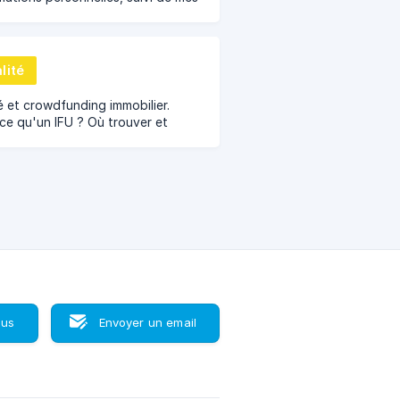
ssements et de mes paiements ?
lité
té et crowdfunding immobilier.
ce qu'un IFU ? Où trouver et
 ma dispense de prélèvement ?
ce que la Flat Tax ?
ous
Envoyer un email