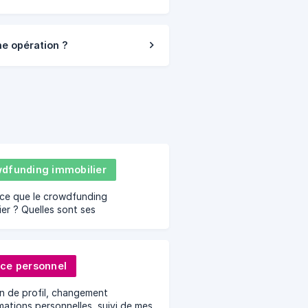
e opération ?
dfunding immobilier
ce que le crowdfunding
ier ? Quelles sont ses
mances ? Comment financer la
on immobilière ? Rendement et
 ?
ce personnel
n de profil, changement
mations personnelles, suivi de mes