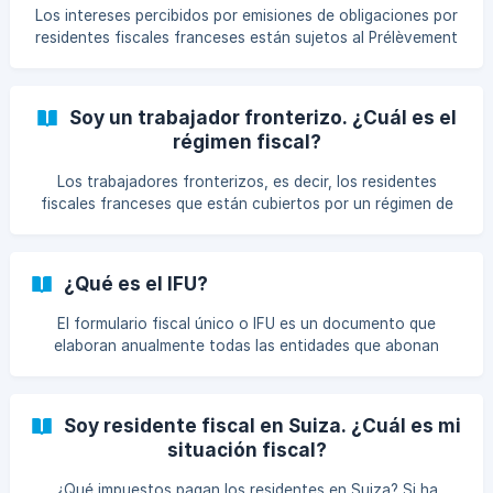
**Modificar sus datos per
Los intereses percibidos por emisiones de obligaciones por
residentes fiscales franceses están sujetos al Prélèvement
Forfaitaire Unique (PFU o Impuesto a tanto alzado), que se
divide en dos partes: las cotizaciones a la Seguridad Social
(17,2%) y el impuesto sobre la renta (12,8%).
Soy un trabajador fronterizo. ¿Cuál es el
régimen fiscal?
Los trabajadores fronterizos, es decir, los residentes
fiscales franceses que están cubiertos por un régimen de
seguridad social extranjero (Unión Europea, Espacio
Económico Europeo o Suiza), pueden estar exentos de las
retenciones CSG y CRDS. En principio, están sujetos a una
¿Qué es el IFU?
retención a cuenta del 20,3% sobre los rendimientos de los
bonos.
El formulario fiscal único o IFU es un documento que
elaboran anualmente todas las entidades que abonan
rendimientos del capital mobiliario. Se trata de una
declaración fiscal que resume todos los rendimientos del
capital mobiliario. Debe enviarse cada año a Hacienda.
Soy residente fiscal en Suiza. ¿Cuál es mi
Sirve para cumplimentar previamente la declaración de la
situación fiscal?
renta.
¿Qué impuestos pagan los residentes en Suiza? Si ha