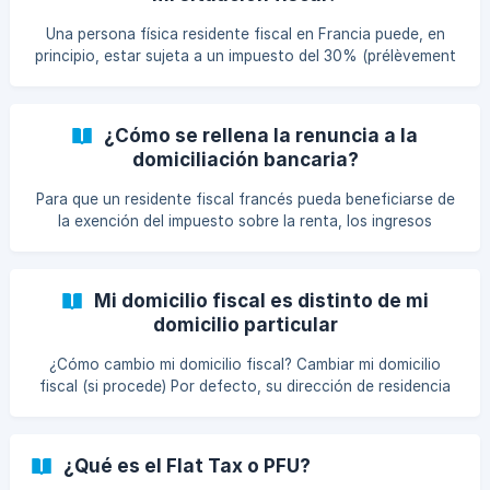
Una persona física residente fiscal en Francia puede, en
principio, estar sujeta a un impuesto del 30% (prélèvement
forfaitaire unique o "PFU") sobre los rendimientos de los
bonos (intereses percibidos o "cupón de bono"). Este tipo
se desglosa de la siguiente manera 12,8% de impuesto
¿Cómo se rellena la renuncia a la
sobre la renta ("IR") y 17,2% de cotizaciones sociales
domiciliación bancaria?
("CSG" / "CRDS").
Para que un residente fiscal francés pueda beneficiarse de
la exención del impuesto sobre la renta, los ingresos
fiscales de referencia de su unidad familiar que figuren en
su declaración de la renta del penúltimo año anterior al
pago de los ingresos del bono deben ser inferiores a
Mi domicilio fiscal es distinto de mi
25.000 euros (para los contribuyentes solteros,
domicilio particular
divorciados o viudos) o a 50.000 euros (para los
contribuyentes sujetos a tributación conjunta).
¿Cómo cambio mi domicilio fiscal? Cambiar mi domicilio
fiscal (si procede) Por defecto, su dirección de residencia
fiscal es la misma que la de su domicilio. Si son diferentes,
desde su espacio personal, en la sección "Mis asuntos
fiscales", haga clic en "Modificar la dirección de residencia
¿Qué es el Flat Tax o PFU?
fiscal" antes de cumplimentar cualquier documento.