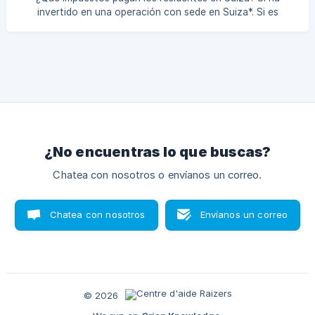
invertido en una operación con sede en Suiza*. Si es
residente en Suiza a efectos fiscales y ha suscrito bonos
suizos, tenga en cuenta que los rendimientos de los bonos
están sujetos a retención a cuenta ("IA"). Raizers deduce
esta retención en nombre del emisor en el momento del
pago de sus intereses anuales. Para recuperar el importe de
IA deducido en cada pago de intereses, deberá
cumplimentar el a
¿No encuentras lo que buscas?
Chatea con nosotros o envíanos un correo.
Chatea con nosotros
Envíanos un correo
© 2026